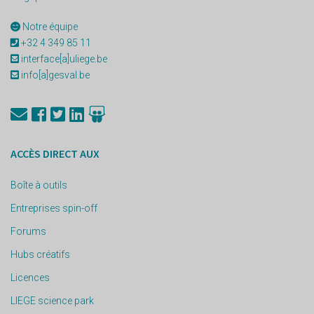
Notre équipe
+32 4 349 85 11
interface[a]uliege.be
info[a]gesval.be
ACCÈS DIRECT AUX
Boîte à outils
Entreprises spin-off
Forums
Hubs créatifs
Licences
LIEGE science park