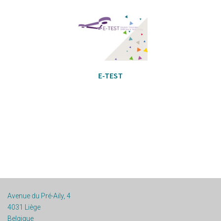
E-TEST
Avenue du Pré-Aily, 4
4031 Liège
Belgique