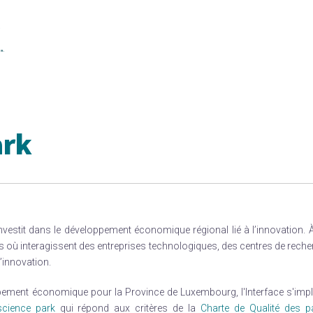
ark
’investit dans le développement économique régional lié à l’innovation. 
giés où interagissent des entreprises technologiques, des centres de rech
’innovation.
ppement économique pour la Province de Luxembourg, l'Interface s'impl
science park
qui répond aux critères de la
Charte de Qualité des p