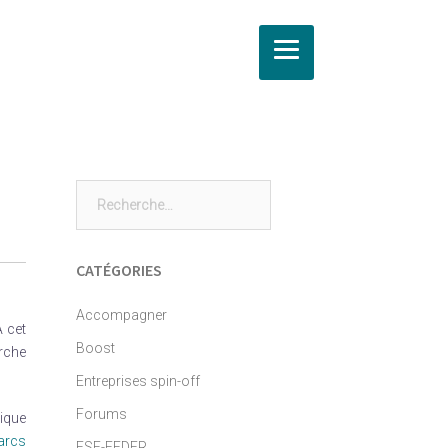
Rechercher :
CATÉGORIES
Accompagner
À cet
Boost
erche
Entreprises spin-off
Forums
ique
arcs
FSE-FEDER