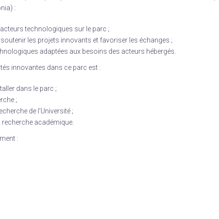
ia) :
cteurs technologiques sur le parc ;
 soutenir les projets innovants et favoriser les échanges ;
echnologiques adaptées aux besoins des acteurs hébergés.
vités innovantes dans ce parc est :
aller dans le parc ;
rche ;
echerche de l’Université ;
a recherche académique.
mment :