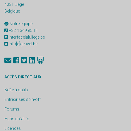
4031 Liège
Belgique
Notre équipe
+32 4 349 85 11
interface[a]uliege.be
info[a]gesval.be
ACCÈS DIRECT AUX
Boîte à outils
Entreprises spin-off
Forums
Hubs créatifs
Licences