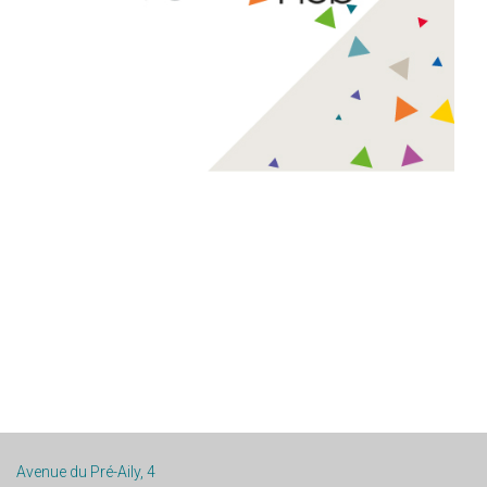
Green Hub, Hub créatif d’Arlon
En 2019, le Green Hub a rassemblé étudiants, entreprises
et start-ups autours de nombreux défis enrichissants à
l’occasion d’ateliers et animations mémorables.
Avenue du Pré-Aily, 4