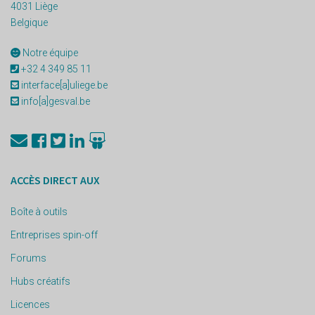
4031 Liège
Belgique
Notre équipe
+32 4 349 85 11
interface[a]uliege.be
info[a]gesval.be
ACCÈS DIRECT AUX
Boîte à outils
Entreprises spin-off
Forums
Hubs créatifs
Licences